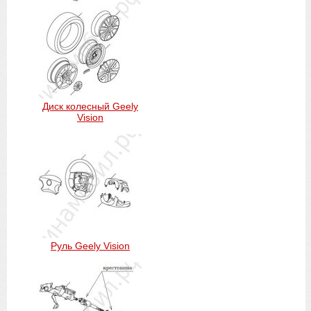
Диск колесный Geely
Vision
Руль Geely Vision