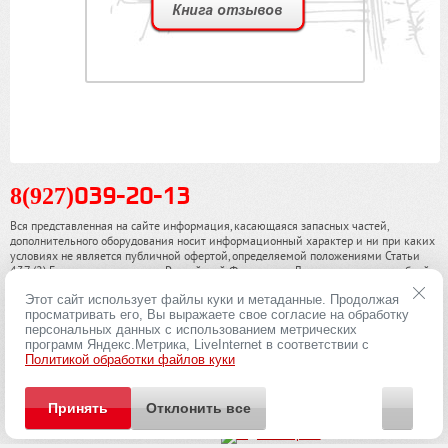
8(927)
039-20-13
Вся представленная на сайте информация, касающаяся запасных частей,
дополнительного оборудования носит информационный характер и ни при каких
условиях не является публичной офертой, определяемой положениями Статьи
437 (2) Гражданского кодекса Российской Федерации. Для получения подробной
информации, пожалуйста, обращайтесь к нашим специалистам. чинамобил.рф ©
Этот сайт использует файлы куки и метаданные. Продолжая
2013-2026. Все права охраняются законом.
просматривать его, Вы выражаете свое согласие на обработку
персональных данных с использованием метрических
Политика конфиденциальности
программ Яндекс.Метрика, LiveInternet в соответствии с
Политикой обработки файлов куки
Принять
Отклонить все