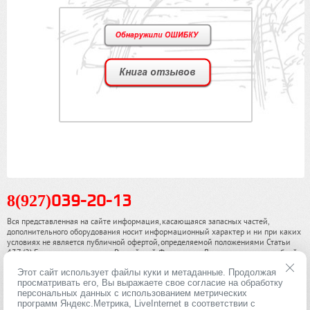
8(927)
039-20-13
Вся представленная на сайте информация, касающаяся запасных частей,
дополнительного оборудования носит информационный характер и ни при каких
условиях не является публичной офертой, определяемой положениями Статьи
437 (2) Гражданского кодекса Российской Федерации. Для получения подробной
информации, пожалуйста, обращайтесь к нашим специалистам. чинамобил.рф ©
Этот сайт использует файлы куки и метаданные. Продолжая
2013-2026. Все права охраняются законом.
просматривать его, Вы выражаете свое согласие на обработку
персональных данных с использованием метрических
Политика конфиденциальности
программ Яндекс.Метрика, LiveInternet в соответствии с