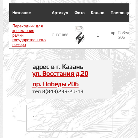
Название
Артикул
Фото
Кол-во
Поставщик
Переходник для
креплления
пр. Победы
рамки
CHY1088
1
206
государственного
номера
адрес в г. Казань
ул. Восстания д.20
пр. Победы 206
тел 8(843)239-20-13
.