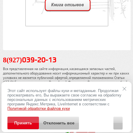
8(927)
039-20-13
Вся представленная на сайте информация, касающаяся запасных частей,
дополнительного оборудования носит информационный характер и ни при каких
условиях не является публичной офертой, определяемой положениями Статьи
437 (2) Гражданского кодекса Российской Федерации. Для получения подробной
информации, пожалуйста, обращайтесь к нашим специалистам. чинамобил.рф ©
Этот сайт использует файлы куки и метаданные. Продолжая
2013-2026. Все права охраняются законом.
просматривать его, Вы выражаете свое согласие на обработку
персональных данных с использованием метрических
Политика конфиденциальности
программ Яндекс.Метрика, LiveInternet в соответствии с
Политикой обработки файлов куки
Принять
Отклонить все