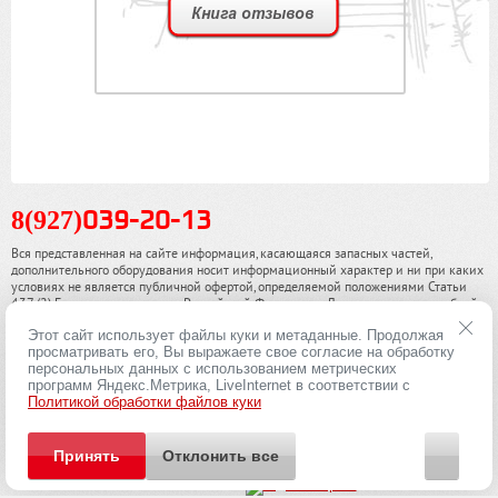
8(927)
039-20-13
Вся представленная на сайте информация, касающаяся запасных частей,
дополнительного оборудования носит информационный характер и ни при каких
условиях не является публичной офертой, определяемой положениями Статьи
437 (2) Гражданского кодекса Российской Федерации. Для получения подробной
информации, пожалуйста, обращайтесь к нашим специалистам. чинамобил.рф ©
Этот сайт использует файлы куки и метаданные. Продолжая
2013-2026. Все права охраняются законом.
просматривать его, Вы выражаете свое согласие на обработку
персональных данных с использованием метрических
Политика конфиденциальности
программ Яндекс.Метрика, LiveInternet в соответствии с
Политикой обработки файлов куки
Принять
Отклонить все