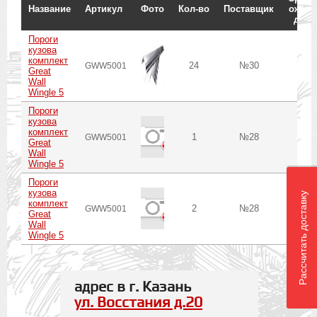
Название
Артикул
Фото
Кол-во
Поставщик
ожид./
до г.
Пороги
кузова
комплект
24
№30
8
GWW5001
Great
Wall
Wingle 5
Пороги
кузова
комплект
1
№28
8
GWW5001
Great
Wall
Wingle 5
Пороги
кузова
Рассчитать доставку
комплект
2
№28
8
GWW5001
Great
Wall
Wingle 5
адрес в г. Казань
ул. Восстания д.20