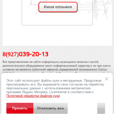
8(927)
039-20-13
Вся представленная на сайте информация, касающаяся запасных частей,
дополнительного оборудования носит информационный характер и ни при каких
условиях не является публичной офертой, определяемой положениями Статьи
437 (2) Гражданского кодекса Российской Федерации. Для получения подробной
информации, пожалуйста, обращайтесь к нашим специалистам. чинамобил.рф ©
Этот сайт использует файлы куки и метаданные. Продолжая
2013-2026. Все права охраняются законом.
просматривать его, Вы выражаете свое согласие на обработку
персональных данных с использованием метрических
Политика конфиденциальности
программ Яндекс.Метрика, LiveInternet в соответствии с
Политикой обработки файлов куки
Принять
Отклонить все