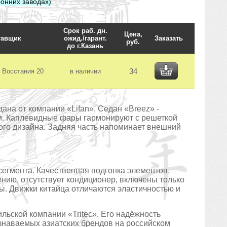
онних заводах)
Срок раб. дн.
Цена,
тавщик
ожид./гарант.
Заказать
руб.
до г.Казань
34
. Восстания 20
в наличии
на от компании «Lifan». Седан «Breez» -
м. Каплевидные фары гармонируют с решеткой
го дизайна. Задняя часть напоминает внешний
егмента. Качественная подгонка элементов,
ению, отсутствует кондиционер, включены только
лы. Движки китайца отличаются эластичностью и
льской компании «Tritec». Его надёжность
 узнаваемых азиатских брендов на российском