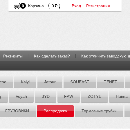
0
Корзина
0
Вход
Регистрация
Реквизиты
Как сделать заказ?
Как отличить заводскую 
coo
Kaiyi
Jetour
SOUEAST
TENET
g
Voyah
BYD
FАW
ZOTYE
Hаimа
ГРУЗОВИКИ
Распродажа
Тормозные трубки