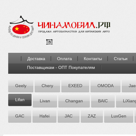
Доставка
Оплата
Контакты
Статьи
Поставщикам - ОПТ Покупателям
Geely
Chery
EXEED
OMODA
Jae
Lifan
Livan
Chаngаn
BAIC
LiXian
GAC
Hafei
JAC
ZАZ
LuxGen