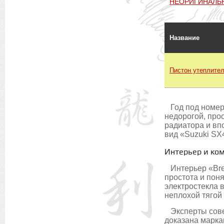
НЕОРИГИНАЛЬ
Название
Пистон утеплите
Год под номеро
недорогой, про
радиатора и вп
вид «Suzuki S
Интерьер и ком
Интерьер «Bree
простота и пон
электростекла 
неплохой тягой
Эксперты совет
доказана маркам