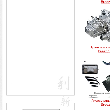
Breez
Трансмиcсия
Breez 1
.
Аксессуары
Breez