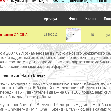
НОЙ?
Голубым цветом выделен
АНАЛОГ (запчасти сделаны на стор
Артикул
Фото
Кол-во
Пос
ля капота ORIGINAL
L8402012
10
ул
м 2007 был ознаменован выпуском нового бюджетного седа
стой и надежный автомобиль с типично восточным дизайно
олне соответствуют современным стандартам автомобильно
X4» с расширенными задними фарами.
плектация «Lifan Breez»
z» лаконичен и прост – сказывается влияние бюджетного с
ятность приборов. В базовой комплектации «Breez» к сожал
впереди и ГУР. Двигателей два – на 89 и 106 лошадиных си
 в любом диапазоне работы.
уют приобретать «Breez» с 1,6 литровым движком от брази
и «Chrysler» и «Mini One». Бренд «Lifan» - один из самых