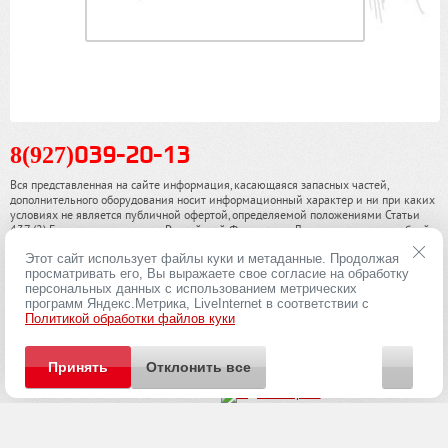
8(927)
039-20-13
Вся представленная на сайте информация, касающаяся запасных частей,
дополнительного оборудования носит информационный характер и ни при каких
условиях не является публичной офертой, определяемой положениями Статьи
437 (2) Гражданского кодекса Российской Федерации. Для получения подробной
информации, пожалуйста, обращайтесь к нашим специалистам. чинамобил.рф ©
Этот сайт использует файлы куки и метаданные. Продолжая
2013-2026. Все права охраняются законом.
просматривать его, Вы выражаете свое согласие на обработку
персональных данных с использованием метрических
Политика конфиденциальности
программ Яндекс.Метрика, LiveInternet в соответствии с
Политикой обработки файлов куки
Принять
Отклонить все