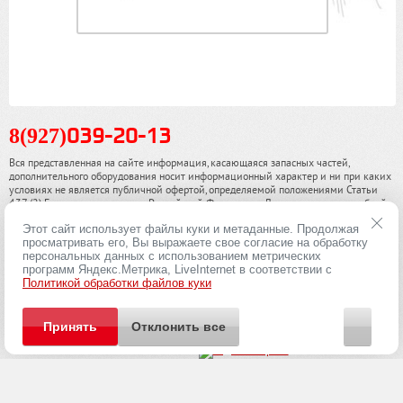
8(927)
039-20-13
Вся представленная на сайте информация, касающаяся запасных частей,
дополнительного оборудования носит информационный характер и ни при каких
условиях не является публичной офертой, определяемой положениями Статьи
437 (2) Гражданского кодекса Российской Федерации. Для получения подробной
информации, пожалуйста, обращайтесь к нашим специалистам. чинамобил.рф ©
Этот сайт использует файлы куки и метаданные. Продолжая
2013-2026. Все права охраняются законом.
просматривать его, Вы выражаете свое согласие на обработку
персональных данных с использованием метрических
Политика конфиденциальности
программ Яндекс.Метрика, LiveInternet в соответствии с
Политикой обработки файлов куки
Принять
Отклонить все