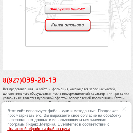
8(927)
039-20-13
Вся представленная на сайте информация, касающаяся запасных частей,
дополнительного оборудования носит информационный характер и ни при каких
условиях не является публичной офертой, определяемой положениями Статьи
437 (2) Гражданского кодекса Российской Федерации. Для получения подробной
информации, пожалуйста, обращайтесь к нашим специалистам. чинамобил.рф ©
Этот сайт использует файлы куки и метаданные. Продолжая
2013-2026. Все права охраняются законом.
просматривать его, Вы выражаете свое согласие на обработку
персональных данных с использованием метрических
Политика конфиденциальности
программ Яндекс.Метрика, LiveInternet в соответствии с
Политикой обработки файлов куки