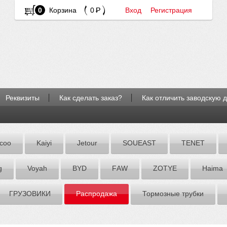
0
Корзина
0
Вход
Регистрация
Реквизиты
Как сделать заказ?
Как отличить заводскую 
coo
Kaiyi
Jetour
SOUEAST
TENET
g
Voyah
BYD
FАW
ZOTYE
Hаimа
ГРУЗОВИКИ
Распродажа
Тормозные трубки