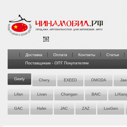
Доставка
Оплата
Контакты
Статьи
Поставщикам - ОПТ Покупателям
Geely
Chery
EXEED
OMODA
Jae
Lifan
Livan
Chаngаn
BAIC
LiXian
GAC
Hafei
JAC
ZАZ
LuxGen