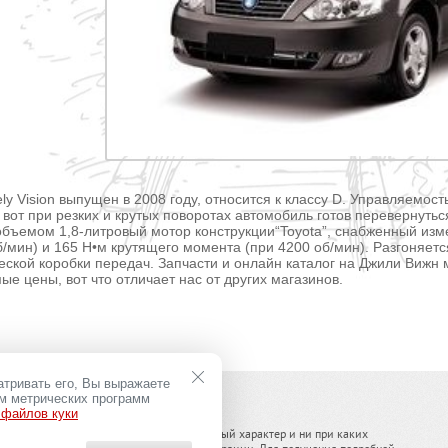
Vision выпущен в 2008 году, относится к классу D. Управляемость 
 вот при резких и крутых поворотах автомобиль готов перевернутьс
объемом 1,8-литровый мотор конструкции“Toyota”, снабженный и
б/мин) и 165 Н•м крутящего момента (при 4200 об/мин). Разгоняет
ской коробки передач. Запчасти и онлайн каталог на Джили Вижн
е цены, вот что отличает нас от других магазинов.
атривать его, Вы выражаете
ем метрических программ
 файлов куки
ельного оборудования носит информационный характер и ни при каких