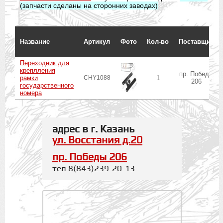
(запчасти сделаны на сторонних заводах)
Название
Артикул
Фото
Кол-во
Поставщик
Переходник для
креплления
пр. Победы
рамки
CHY1088
1
206
государственного
номера
адрес в г. Казань
ул. Восстания д.20
пр. Победы 206
тел 8(843)239-20-13
.