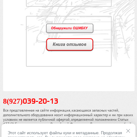
8(927)
039-20-13
Вся представленная на сайте информация, касающаяся запасных частей,
дополнительного оборудования носит информационный характер и ни при каких
условиях не является публичной офертой, определяемой положениями Статьи
437 (2) Гражданского кодекса Российской Федерации. Для получения подробной
информации, пожалуйста, обращайтесь к нашим специалистам. чинамобил.рф ©
Этот сайт использует файлы куки и метаданные. Продолжая
2013-2026. Все права охраняются законом.