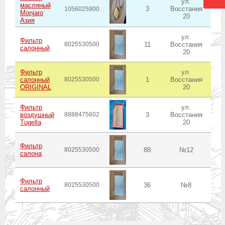
ул.
масляный
3
Восстания
в
1056025900
Monjaro
20
Азия
ул.
Фильтр
8025530500
11
Восстания
в
салонный
20
Фильтр
ул.
салонный
8025530500
1
Восстания
в
ORIGINAL
20
Фильтр
ул.
воздушный
8888475602
3
Восстания
в
Tugella
20
Фильтр
8025530500
88
№12
салона
Фильтр
8025530500
36
№8
салонный