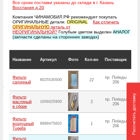
Все сроки поставки указаны до склада в г. Казань.
Восстания д 20
Компания ЧИНАМОБИЛ.РФ рекомендует покупать
ОРИГИНАЛЬНЫЕ детали.
ORIGINAL
Как отличить
ОРИГИНАЛЬНУЮ
деталь от
НЕОРИГИНАЛЬНОЙ?
Голубым цветом выделен
АНАЛОГ
(запчасти сделаны на сторонних заводах)
Сро
Название
Артикул
Фото
Кол-во
Поставщик
ожи
до
Фильтр
пр. Победы
8025530500
22
в
салонный
206
Рассчитать доставку
Фильтр
пр. Победы
масляный
1056025900
2
в
206
в сборе
Фильтр
пр. Победы
воздушный
8888475602
1
в
206
Tugella
Фильтр