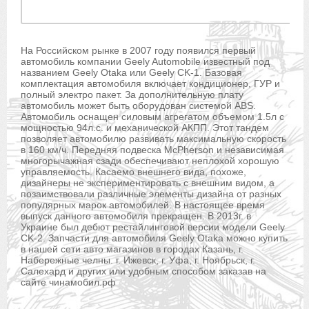
На Российском рынке в 2007 году появился первый
автомобиль компании Geely Automobile известный под
названием Geely Otaka или Geely CK-1. Базовая
комплектация автомобиля включает кондиционер, ГУР и
полный электро пакет. За дополнительную плату
автомобиль может быть оборудован системой ABS.
Автомобиль оснащен силовым агрегатом объемом 1.5л с
мощностью 94л.с. и механической АКПП. Этот тандем
позволяет автомобилю развивать максимальную скорость
в 160 км/ч. Передняя подвеска McPherson и независимая
многорычажная сзади обеспечивают неплохой хорошую
управляемость. Касаемо внешнего вида, похоже,
дизайнеры не экспериментировать с внешним видом, а
позаимствовали различные элементы дизайна от разных
популярных марок автомобилей. В настоящее время
выпуск данного автомобиля прекращен. В 2013г. в
Украине был дебют рестайлинговой версии модели Geely
CK-2. Запчасти для автомобиля Geely Otaka можно купить
в нашей сети авто магазинов в городах Казань, г.
Набережные челны. г. Ижевск, г. Уфа, г. Ноябрьск, г.
Салехард и других или удобным способом заказав на
сайте чинамобил.рф