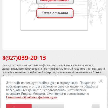
8(927)
039-20-13
Вся представленная на сайте информация, касающаяся запасных частей,
дополнительного оборудования носит информационный характер и ни при каких
условиях не является публичной офертой, определяемой положениями Статьи
437 (2) Гражданского кодекса Российской Федерации. Для получения подробной
информации, пожалуйста, обращайтесь к нашим специалистам. чинамобил.рф ©
Этот сайт использует файлы куки и метаданные. Продолжая
2013-2026. Все права охраняются законом.
просматривать его, Вы выражаете свое согласие на обработку
персональных данных с использованием метрических
Политика конфиденциальности
программ Яндекс.Метрика, LiveInternet в соответствии с
Политикой обработки файлов куки