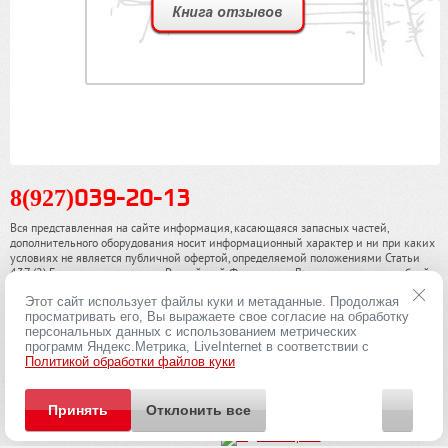
8(927)
039-20-13
Вся представленная на сайте информация, касающаяся запасных частей,
дополнительного оборудования носит информационный характер и ни при каких
условиях не является публичной офертой, определяемой положениями Статьи
437 (2) Гражданского кодекса Российской Федерации. Для получения подробной
информации, пожалуйста, обращайтесь к нашим специалистам. чинамобил.рф ©
Этот сайт использует файлы куки и метаданные. Продолжая
2013-2026. Все права охраняются законом.
просматривать его, Вы выражаете свое согласие на обработку
персональных данных с использованием метрических
Политика конфиденциальности
программ Яндекс.Метрика, LiveInternet в соответствии с
Политикой обработки файлов куки
Принять
Отклонить все