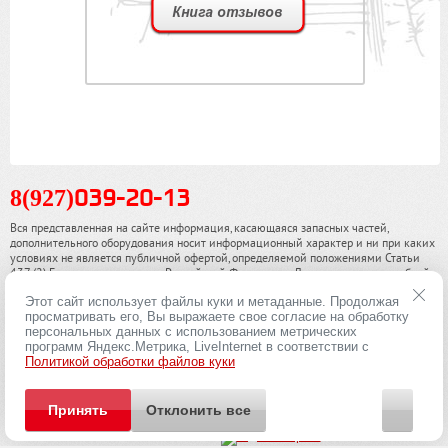
8(927)
039-20-13
Вся представленная на сайте информация, касающаяся запасных частей,
дополнительного оборудования носит информационный характер и ни при каких
условиях не является публичной офертой, определяемой положениями Статьи
437 (2) Гражданского кодекса Российской Федерации. Для получения подробной
информации, пожалуйста, обращайтесь к нашим специалистам. чинамобил.рф ©
Этот сайт использует файлы куки и метаданные. Продолжая
2013-2026. Все права охраняются законом.
просматривать его, Вы выражаете свое согласие на обработку
персональных данных с использованием метрических
Политика конфиденциальности
программ Яндекс.Метрика, LiveInternet в соответствии с
Политикой обработки файлов куки
Принять
Отклонить все