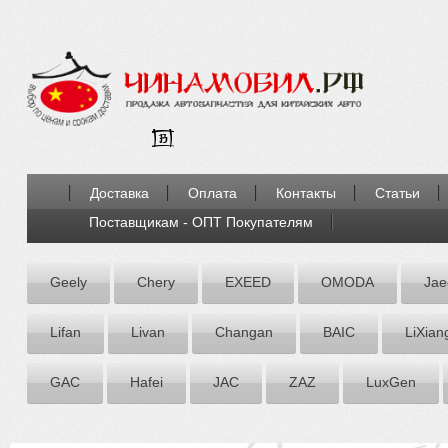
Доставка
Оплата
Контакты
Статьи
Поставщикам - ОПТ Покупателям
Geely
Chery
EXEED
OMODA
Jae
Lifan
Livan
Chаngаn
BAIC
LiXian
GAC
Hafei
JAC
ZАZ
LuxGen