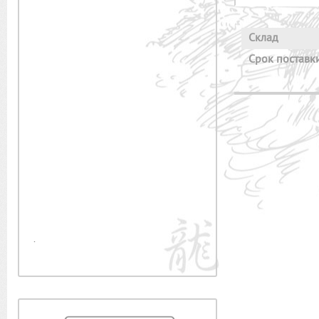
Склад
Cрок поставки
.