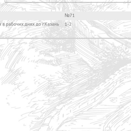
№71
 в рабочих днях до г.Казань
1-2