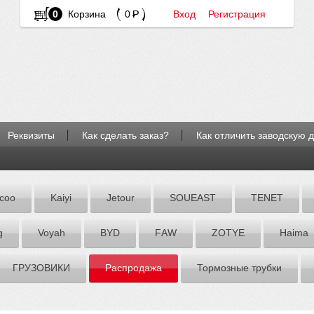
0
Корзина
0
Вход
Регистрация
Реквизиты
Как сделать заказ?
Как отличить заводскую 
coo
Kaiyi
Jetour
SOUEAST
TENET
g
Voyah
BYD
FАW
ZOTYE
Hаimа
ГРУЗОВИКИ
Распродажа
Тормозные трубки