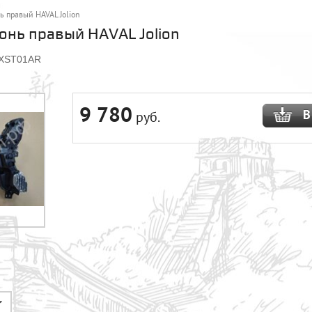
ь правый HAVAL Jolion
онь правый HAVAL Jolion
1XST01AR
9 780
руб.