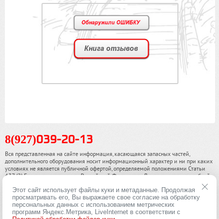
8(927)
039-20-13
Вся представленная на сайте информация, касающаяся запасных частей,
дополнительного оборудования носит информационный характер и ни при каких
условиях не является публичной офертой, определяемой положениями Статьи
437 (2) Гражданского кодекса Российской Федерации. Для получения подробной
информации, пожалуйста, обращайтесь к нашим специалистам. чинамобил.рф ©
Этот сайт использует файлы куки и метаданные. Продолжая
2013-2026. Все права охраняются законом.
просматривать его, Вы выражаете свое согласие на обработку
персональных данных с использованием метрических
Политика конфиденциальности
программ Яндекс.Метрика, LiveInternet в соответствии с