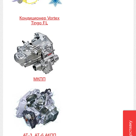
Кондиционер Vortex
Tingo FL
МКПП
АТ-3, АТ-6 АКПП