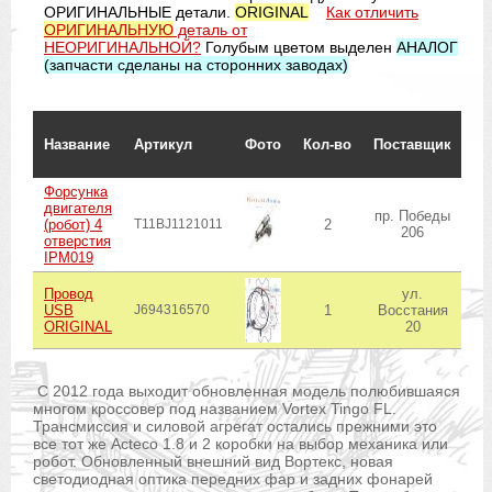
ОРИГИНАЛЬНЫЕ детали.
ORIGINAL
Как отличить
ОРИГИНАЛЬНУЮ
деталь от
НЕОРИГИНАЛЬНОЙ?
Голубым цветом выделен
АНАЛОГ
(запчасти сделаны на сторонних заводах)
Ср
Название
Артикул
Фото
Кол-во
Поставщик
ож
д
Форсунка
двигателя
пр. Победы
(робот) 4
T11BJ1121011
2
206
отверстия
IPM019
Провод
ул.
USB
J694316570
1
Восстания
ORIGINAL
20
С 2012 года выходит обновленная модель полюбившаяся
многом кроссовер под названием Vortex Tingo FL.
Трансмиссия и силовой агрегат остались прежними это
все тот же Acteco 1.8 и 2 коробки на выбор механика или
робот. Обновленный внешний вид Вортекс, новая
светодиодная оптика передних фар и задних фонарей