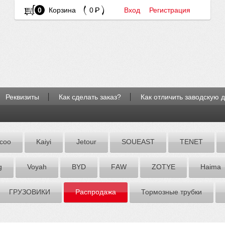
0
Корзина
0
Вход
Регистрация
Реквизиты
Как сделать заказ?
Как отличить заводскую 
coo
Kaiyi
Jetour
SOUEAST
TENET
g
Voyah
BYD
FАW
ZOTYE
Hаimа
ГРУЗОВИКИ
Распродажа
Тормозные трубки