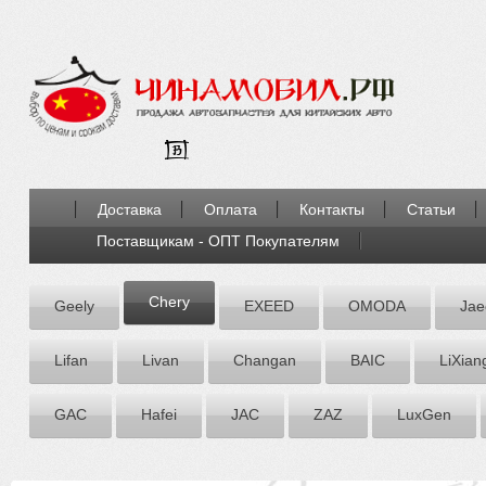
Доставка
Оплата
Контакты
Статьи
Поставщикам - ОПТ Покупателям
Chery
Geely
EXEED
OMODA
Jae
Lifan
Livan
Chаngаn
BAIC
LiXian
GAC
Hafei
JAC
ZАZ
LuxGen