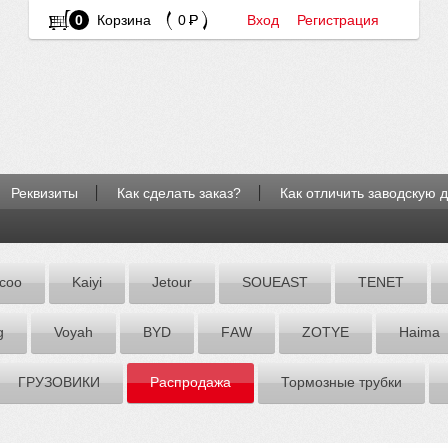
0
Корзина
0
Вход
Регистрация
Реквизиты
Как сделать заказ?
Как отличить заводскую 
coo
Kaiyi
Jetour
SOUEAST
TENET
g
Voyah
BYD
FАW
ZOTYE
Hаimа
ГРУЗОВИКИ
Распродажа
Тормозные трубки