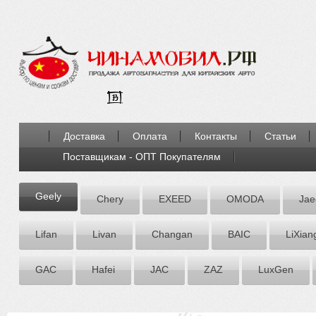
Доставка
Оплата
Контакты
Статьи
Поставщикам - ОПТ Покупателям
Geely
Chery
EXEED
OMODA
Jae
Lifan
Livan
Chаngаn
BAIC
LiXian
GAC
Hafei
JAC
ZАZ
LuxGen