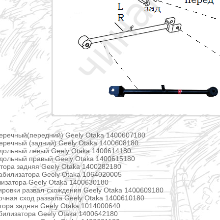
еречный(передний) Geely Otaka 1400607180
еречный (задний) Geely Otaka 1400608180
дольный левый Geely Otaka 1400614180
дольный правый Geely Otaka 1400615180
тора задняя Geely Otaka 1400282180
табилизатора Geely Otaka 1064020005
изатора Geely Otaka 1400630180
ировки развал-схождения Geely Otaka 1400609180
чная сход развала Geely Otaka 1400610180
тора задняя Geely Otaka 1014000640
абилизатора Geely Otaka 1400642180