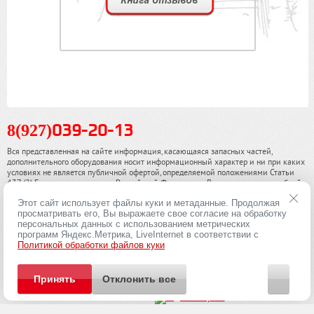
8(927)
039-20-13
Вся представленная на сайте информация, касающаяся запасных частей,
дополнительного оборудования носит информационный характер и ни при каких
условиях не является публичной офертой, определяемой положениями Статьи
437 (2) Гражданского кодекса Российской Федерации. Для получения подробной
информации, пожалуйста, обращайтесь к нашим специалистам. чинамобил.рф ©
Этот сайт использует файлы куки и метаданные. Продолжая
2013-2026. Все права охраняются законом.
просматривать его, Вы выражаете свое согласие на обработку
персональных данных с использованием метрических
Политика конфиденциальности
программ Яндекс.Метрика, LiveInternet в соответствии с
Политикой обработки файлов куки
Принять
Отклонить все