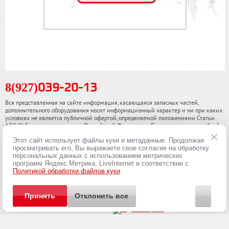
8(927)
039-20-13
Вся представленная на сайте информация, касающаяся запасных частей,
дополнительного оборудования носит информационный характер и ни при каких
условиях не является публичной офертой, определяемой положениями Статьи
437 (2) Гражданского кодекса Российской Федерации. Для получения подробной
информации, пожалуйста, обращайтесь к нашим специалистам. чинамобил.рф ©
Этот сайт использует файлы куки и метаданные. Продолжая
2013-2026. Все права охраняются законом.
просматривать его, Вы выражаете свое согласие на обработку
персональных данных с использованием метрических
Политика конфиденциальности
программ Яндекс.Метрика, LiveInternet в соответствии с
Политикой обработки файлов куки
Принять
Отклонить все