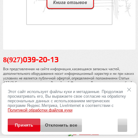
8(927)
039-20-13
Вся представленная на сайте информация, касающаяся запасных частей,
дополнительного оборудования носит информационный характер и ни при каких
условиях не является публичной офертой, определяемой положениями Статьи
437 (2) Гражданского кодекса Российской Федерации. Для получения подробной
информации, пожалуйста, обращайтесь к нашим специалистам. чинамобил.рф ©
Этот сайт использует файлы куки и метаданные. Продолжая
2013-2026. Все права охраняются законом.
просматривать его, Вы выражаете свое согласие на обработку
персональных данных с использованием метрических
Политика конфиденциальности
программ Яндекс.Метрика, LiveInternet в соответствии с
Политикой обработки файлов куки
Принять
Отклонить все