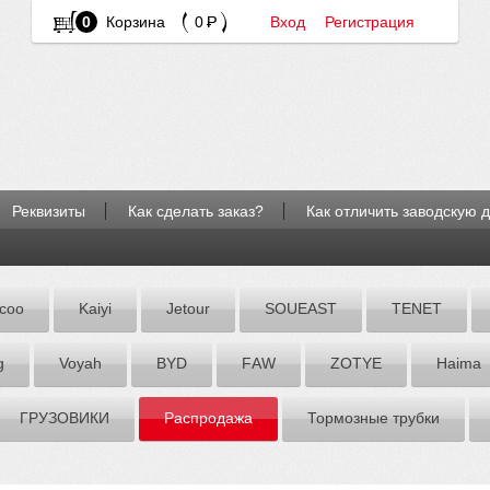
0
Корзина
0
Вход
Регистрация
Реквизиты
Как сделать заказ?
Как отличить заводскую 
coo
Kaiyi
Jetour
SOUEAST
TENET
g
Voyah
BYD
FАW
ZOTYE
Hаimа
ГРУЗОВИКИ
Распродажа
Тормозные трубки