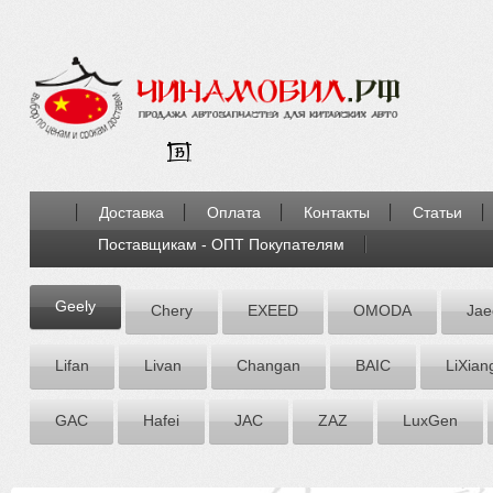
Доставка
Оплата
Контакты
Статьи
Поставщикам - ОПТ Покупателям
Geely
Chery
EXEED
OMODA
Jae
Lifan
Livan
Chаngаn
BAIC
LiXian
GAC
Hafei
JAC
ZАZ
LuxGen