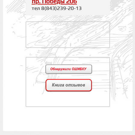
пр. Победы 206
тел 8(843)239-20-13
.