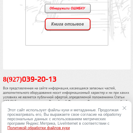
8(927)
039-20-13
Вся представленная на сайте информация, касающаяся запасных частей,
дополнительного оборудования носит информационный характер и ни при каких
условиях не является публичной офертой, определяемой положениями Статьи
437 (2) Гражданского кодекса Российской Федерации. Для получения подробной
информации, пожалуйста, обращайтесь к нашим специалистам. чинамобил.рф ©
Этот сайт использует файлы куки и метаданные. Продолжая
2013-2026. Все права охраняются законом.
просматривать его, Вы выражаете свое согласие на обработку
персональных данных с использованием метрических
Политика конфиденциальности
программ Яндекс.Метрика, LiveInternet в соответствии с
Политикой обработки файлов куки