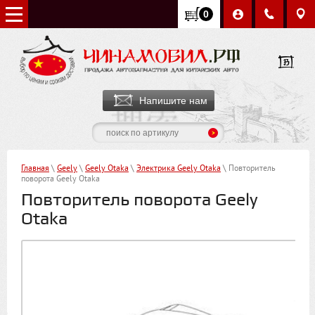
0
Напишите нам
Главная
\
Geely
\
Geely Otaka
\
Электрика Geely Otaka
\ Повторитель
поворота Geely Otaka
Повторитель поворота Geely
Otaka