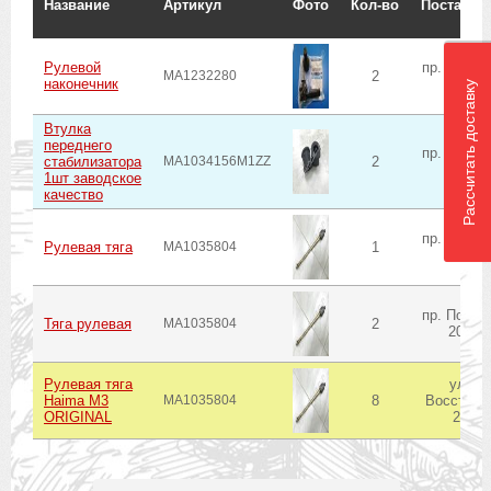
Название
Артикул
Фото
Кол-во
Поставщи
Рулевой
пр. Побед
MA1232280
2
наконечник
206
Рассчитать доставку
Втулка
переднего
пр. Побед
стабилизатора
MA1034156M1ZZ
2
206
1шт заводское
качество
пр. Побед
Рулевая тяга
MA1035804
1
206
пр. Побед
Тяга рулевая
MA1035804
2
206
Рулевая тяга
ул.
Haima M3
MA1035804
8
Восстани
ORIGINAL
20