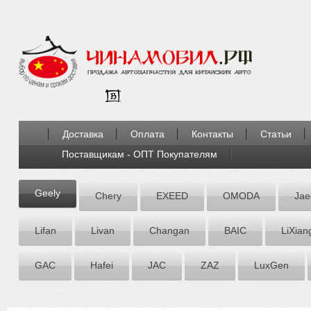
Доставка
Оплата
Контакты
Статьи
Поставщикам - ОПТ Покупателям
Geely
Chery
EXEED
OMODA
Jae
Lifan
Livan
Chаngаn
BAIC
LiXian
GAC
Hafei
JAC
ZАZ
LuxGen