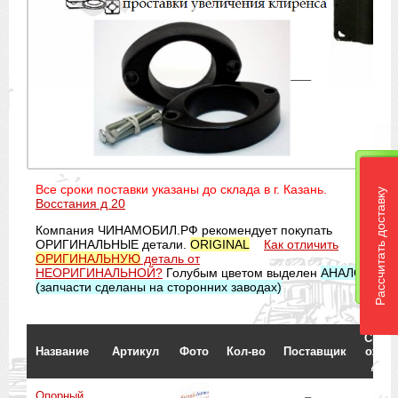
Все сроки поставки указаны до склада в г. Казань.
Рассчитать доставку
Восстания д 20
Компания ЧИНАМОБИЛ.РФ рекомендует покупать
ОРИГИНАЛЬНЫЕ детали.
ORIGINAL
Как отличить
ОРИГИНАЛЬНУЮ
деталь от
НЕОРИГИНАЛЬНОЙ?
Голубым цветом выделен
АНАЛОГ
(запчасти сделаны на сторонних заводах)
Срок 
Название
Артикул
Фото
Кол-во
Поставщик
ожид.
до г
Опорный