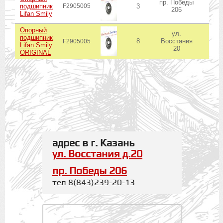
пр. Победы
подшипник
F2905005
3
в н
206
Lifan Smily
Опорный
ул.
подшипник
8
Восстания
в н
F2905005
Lifan Smily
20
ORIGINAL
адрес в г. Казань
ул. Восстания д.20
пр. Победы 206
тел 8(843)239-20-13
.