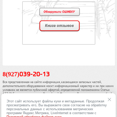
8(927)
039-20-13
Вся представленная на сайте информация, касающаяся запасных частей,
дополнительного оборудования носит информационный характер и ни при каких
условиях не является публичной офертой, определяемой положениями Статьи
437 (2) Гражданского кодекса Российской Федерации. Для получения подробной
информации, пожалуйста, обращайтесь к нашим специалистам. чинамобил.рф ©
Этот сайт использует файлы куки и метаданные. Продолжая
2013-2026. Все права охраняются законом.
просматривать его, Вы выражаете свое согласие на обработку
персональных данных с использованием метрических
Политика конфиденциальности
программ Яндекс.Метрика, LiveInternet в соответствии с
Политикой обработки файлов куки