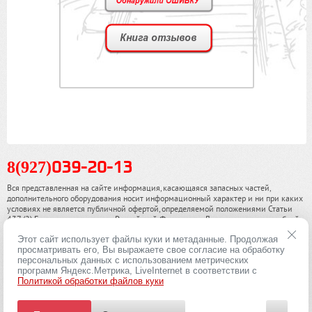
8(927)
039-20-13
Вся представленная на сайте информация, касающаяся запасных частей,
дополнительного оборудования носит информационный характер и ни при каких
условиях не является публичной офертой, определяемой положениями Статьи
437 (2) Гражданского кодекса Российской Федерации. Для получения подробной
информации, пожалуйста, обращайтесь к нашим специалистам. чинамобил.рф ©
Этот сайт использует файлы куки и метаданные. Продолжая
2013-2026. Все права охраняются законом.
просматривать его, Вы выражаете свое согласие на обработку
персональных данных с использованием метрических
Политика конфиденциальности
программ Яндекс.Метрика, LiveInternet в соответствии с
Политикой обработки файлов куки