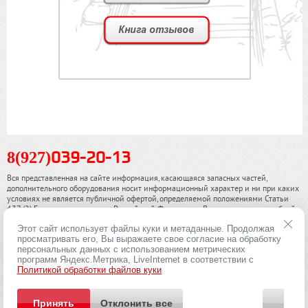
8(927)
039-20-13
Вся представленная на сайте информация, касающаяся запасных частей,
дополнительного оборудования носит информационный характер и ни при каких
условиях не является публичной офертой, определяемой положениями Статьи
437 (2) Гражданского кодекса Российской Федерации. Для получения подробной
информации, пожалуйста, обращайтесь к нашим специалистам. чинамобил.рф ©
Этот сайт использует файлы куки и метаданные. Продолжая
2013-2026. Все права охраняются законом.
просматривать его, Вы выражаете свое согласие на обработку
персональных данных с использованием метрических
Политика конфиденциальности
программ Яндекс.Метрика, LiveInternet в соответствии с
Политикой обработки файлов куки
Принять
Отклонить все