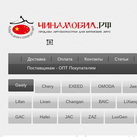
Доставка
Оплата
Контакты
Статьи
Поставщикам - ОПТ Покупателям
Geely
Chery
EXEED
OMODA
Jae
Lifan
Livan
Chаngаn
BAIC
LiXian
GAC
Hafei
JAC
ZАZ
LuxGen