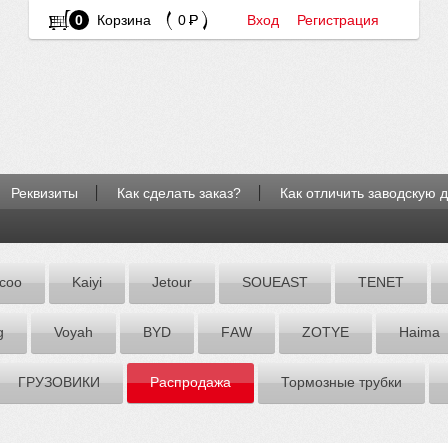
0
Корзина
0
Вход
Регистрация
Реквизиты
Как сделать заказ?
Как отличить заводскую 
coo
Kaiyi
Jetour
SOUEAST
TENET
g
Voyah
BYD
FАW
ZOTYE
Hаimа
ГРУЗОВИКИ
Распродажа
Тормозные трубки