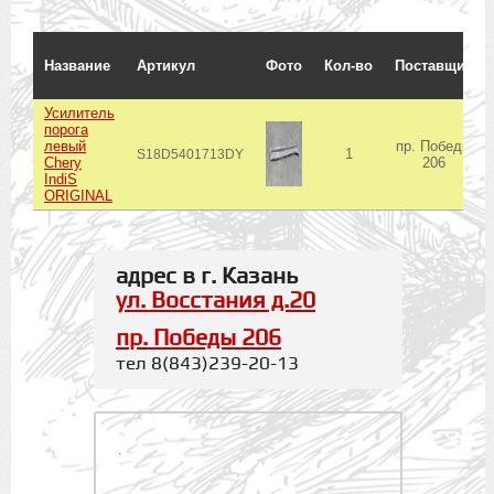
Название
Артикул
Фото
Кол-во
Поставщик
Усилитель
порога
левый
пр. Победы
1
S18D5401713DY
Chery
206
IndiS
ORIGINAL
адрес в г. Казань
ул. Восстания д.20
пр. Победы 206
тел 8(843)239-20-13
.