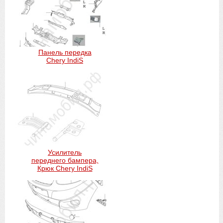
Панель передка
Chery IndiS
Усилитель
переднего бампера,
Крюк Chery IndiS