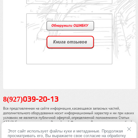
8(927)
039-20-13
Вся представленная на сайте информация, касающаяся запасных частей,
дополнительного оборудования носит информационный характер и ни при каких
условиях не является публичной офертой, определяемой положениями Статьи
437 (2) Гражданского кодекса Российской Федерации. Для получения подробной
информации, пожалуйста, обращайтесь к нашим специалистам. чинамобил.рф ©
Этот сайт использует файлы куки и метаданные. Продолжая
2013-2026. Все права охраняются законом.
просматривать его, Вы выражаете свое согласие на обработку