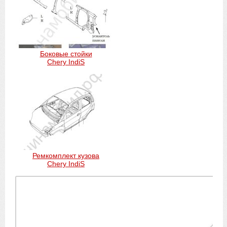
Боковые стойки
Chery IndiS
Ремкомплект кузова
Chery IndiS