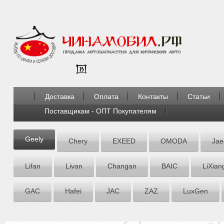
Доставка
Оплата
Контакты
Статьи
Поставщикам - ОПТ Покупателям
Geely
Chery
EXEED
OMODA
Jae
Lifan
Livan
Chаngаn
BAIC
LiXian
GAC
Hafei
JAC
ZАZ
LuxGen