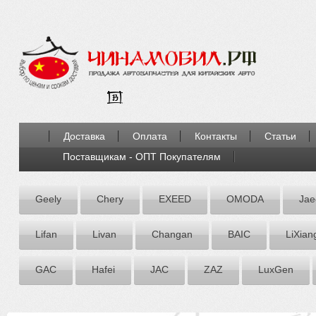
Доставка
Оплата
Контакты
Статьи
Поставщикам - ОПТ Покупателям
Geely
Chery
EXEED
OMODA
Jae
Lifan
Livan
Chаngаn
BAIC
LiXian
GAC
Hafei
JAC
ZАZ
LuxGen