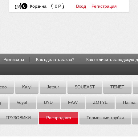
0
Корзина
0
Вход
Регистрация
Реквизиты
Как сделать заказ?
Как отличить заводскую 
coo
Kaiyi
Jetour
SOUEAST
TENET
g
Voyah
BYD
FАW
ZOTYE
Hаimа
ГРУЗОВИКИ
Распродажа
Тормозные трубки