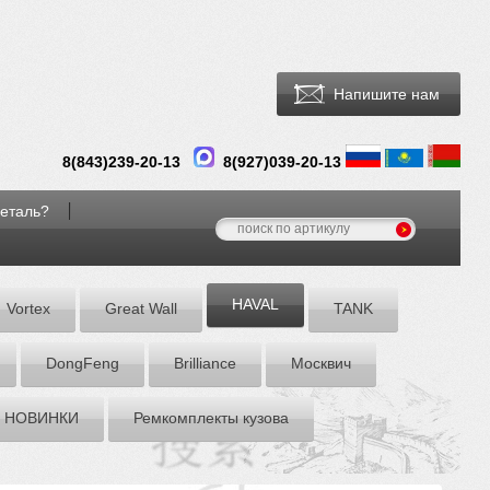
Напишите нам
8(
843
)
239-20-13
8(927)039-20-13
деталь?
HAVAL
Vortex
Great Wall
TANK
DоngFeng
Brilliance
Москвич
НОВИНКИ
Ремкомплекты кузова