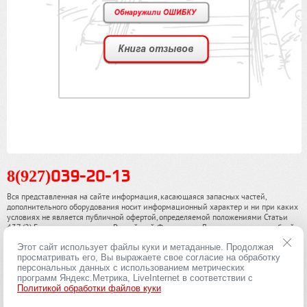
8(927)
039-20-13
Вся представленная на сайте информация, касающаяся запасных частей,
дополнительного оборудования носит информационный характер и ни при каких
условиях не является публичной офертой, определяемой положениями Статьи
437 (2) Гражданского кодекса Российской Федерации. Для получения подробной
информации, пожалуйста, обращайтесь к нашим специалистам. чинамобил.рф ©
Этот сайт использует файлы куки и метаданные. Продолжая
2013-2026. Все права охраняются законом.
просматривать его, Вы выражаете свое согласие на обработку
персональных данных с использованием метрических
Политика конфиденциальности
программ Яндекс.Метрика, LiveInternet в соответствии с
Политикой обработки файлов куки