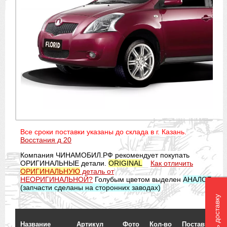
Все сроки поставки указаны до склада в г. Казань.
Восстания д 20
Компания ЧИНАМОБИЛ.РФ рекомендует покупать
ОРИГИНАЛЬНЫЕ детали.
ORIGINAL
Как отличить
ОРИГИНАЛЬНУЮ
деталь от
НЕОРИГИНАЛЬНОЙ?
Голубым цветом выделен
АНАЛОГ
(запчасти сделаны на сторонних заводах)
Название
Артикул
Фото
Кол-во
Поставщик