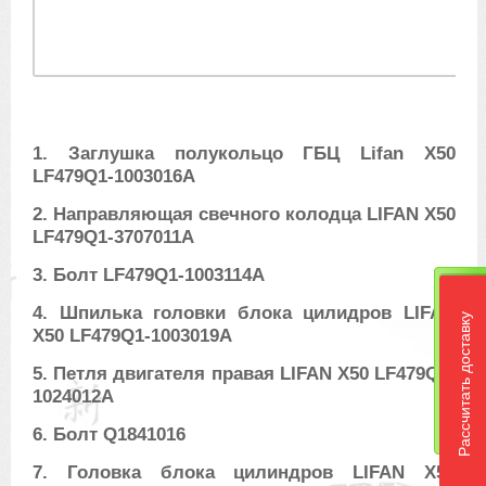
1. Заглушка полукольцо ГБЦ Lifan X50
LF479Q1-1003016A
2. Направляющая свечного колодца LIFAN X50
LF479Q1-3707011A
3. Болт LF479Q1-1003114A
4. Шпилька головки блока цилидров LIFAN
Рассчитать доставку
X50 LF479Q1-1003019A
5. Петля двигателя правая LIFAN X50 LF479Q1-
1024012A
6. Болт Q1841016
7. Головка блока цилиндров LIFAN X50