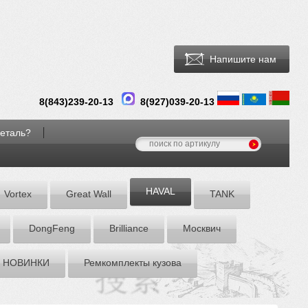
Напишите нам
8(
843
)
239-20-13
8(927)039-20-13
деталь?
HAVAL
Vortex
Great Wall
TANK
DоngFeng
Brilliance
Москвич
НОВИНКИ
Ремкомплекты кузова