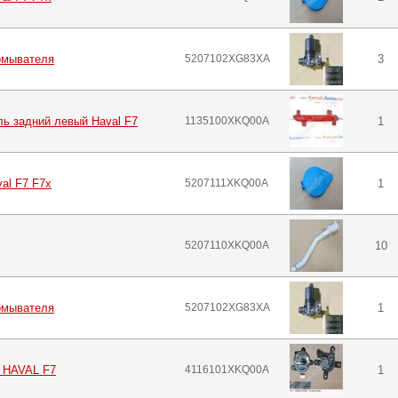
омывателя
5207102XG83XA
3
ь задний левый Haval F7
1135100XKQ00A
1
al F7 F7x
5207111XKQ00A
1
5207110XKQ00A
10
омывателя
5207102XG83XA
1
 HAVAL F7
4116101XKQ00A
1