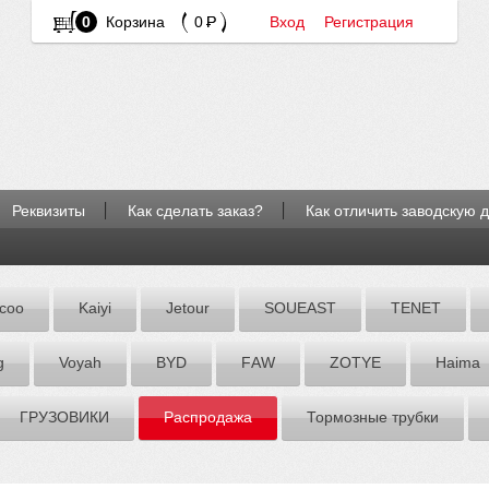
0
Корзина
0
Вход
Регистрация
Реквизиты
Как сделать заказ?
Как отличить заводскую 
coo
Kaiyi
Jetour
SOUEAST
TENET
g
Voyah
BYD
FАW
ZOTYE
Hаimа
ГРУЗОВИКИ
Распродажа
Тормозные трубки