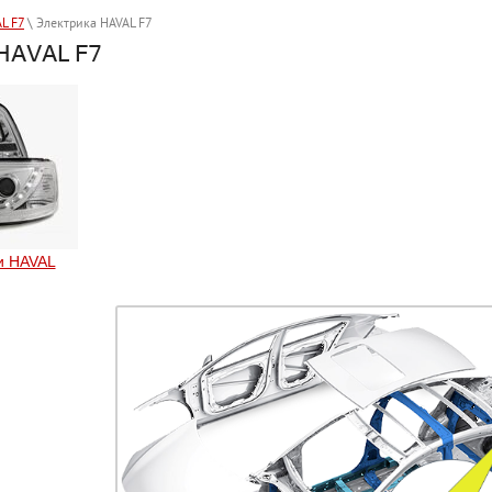
L F7
\ Электрика HAVAL F7
HAVAL F7
и HAVAL