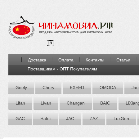
Доставка
Оплата
Контакты
Статьи
Поставщикам - ОПТ Покупателям
Geely
Chery
EXEED
OMODA
Jae
Lifan
Livan
Chаngаn
BAIC
LiXian
GAC
Hafei
JAC
ZАZ
LuxGen