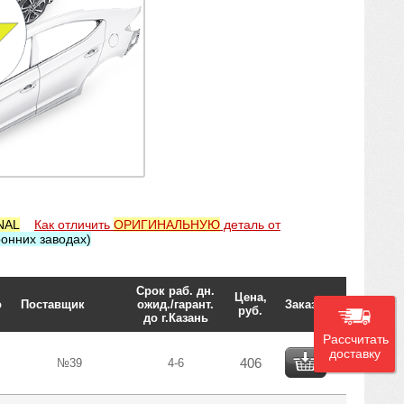
NAL
Как отличить
ОРИГИНАЛЬНУЮ
деталь от
онних заводах)
Срок раб. дн.
Цена,
о
Поставщик
ожид./гарант.
Заказать
руб.
до г.Казань
Рассчитать
доставку
406
№39
4-6