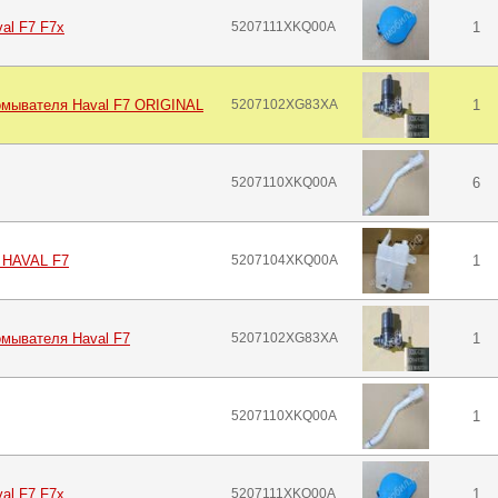
al F7 F7x
5207111XKQ00A
1
омывателя Haval F7 ORIGINAL
5207102XG83XA
1
5207110XKQ00A
6
 HAVAL F7
5207104XKQ00A
1
омывателя Haval F7
5207102XG83XA
1
5207110XKQ00A
1
al F7 F7x
5207111XKQ00A
1