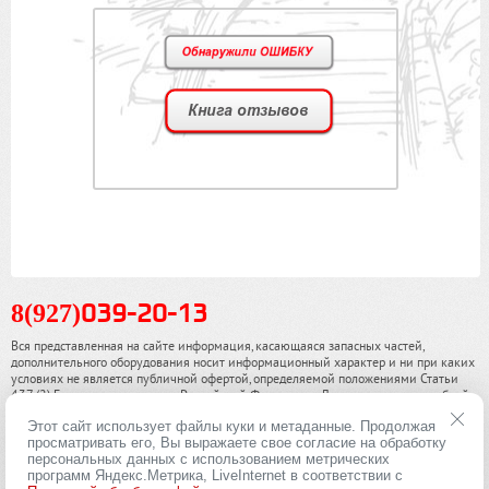
8(927)
039-20-13
Вся представленная на сайте информация, касающаяся запасных частей,
дополнительного оборудования носит информационный характер и ни при каких
условиях не является публичной офертой, определяемой положениями Статьи
437 (2) Гражданского кодекса Российской Федерации. Для получения подробной
информации, пожалуйста, обращайтесь к нашим специалистам. чинамобил.рф ©
Этот сайт использует файлы куки и метаданные. Продолжая
2013-2026. Все права охраняются законом.
просматривать его, Вы выражаете свое согласие на обработку
персональных данных с использованием метрических
Политика конфиденциальности
программ Яндекс.Метрика, LiveInternet в соответствии с