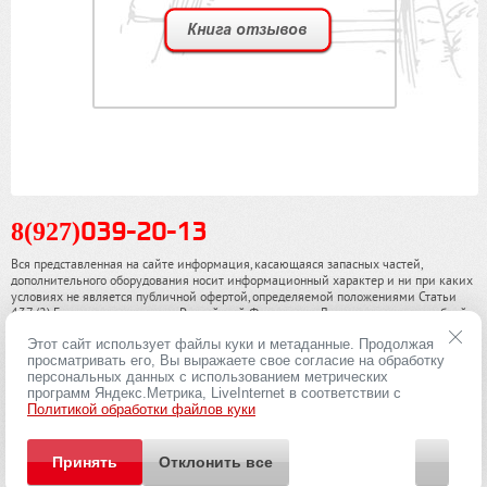
8(927)
039-20-13
Вся представленная на сайте информация, касающаяся запасных частей,
дополнительного оборудования носит информационный характер и ни при каких
условиях не является публичной офертой, определяемой положениями Статьи
437 (2) Гражданского кодекса Российской Федерации. Для получения подробной
информации, пожалуйста, обращайтесь к нашим специалистам. чинамобил.рф ©
Этот сайт использует файлы куки и метаданные. Продолжая
2013-2026. Все права охраняются законом.
просматривать его, Вы выражаете свое согласие на обработку
персональных данных с использованием метрических
Политика конфиденциальности
программ Яндекс.Метрика, LiveInternet в соответствии с
Политикой обработки файлов куки
Принять
Отклонить все