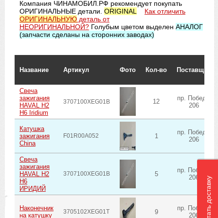
Компания ЧИНАМОБИЛ.РФ рекомендует покупать
ОРИГИНАЛЬНЫЕ детали.
ORIGINAL
Как отличить
ОРИГИНАЛЬНУЮ
деталь от
НЕОРИГИНАЛЬНОЙ?
Голубым цветом выделен
АНАЛОГ
(запчасти сделаны на сторонних заводах)
Название
Артикул
Фото
Кол-во
Поставщик
Свеча
зажигания
пр. Победы
12
3707100XEG01B
HAVAL H2
206
H6 Iridium
Катушка
пр. Победы
зажигания
F01R00A052
1
206
China
Свеча
зажигания
пр. Победы
HAVAL H2
3707100XEG01B
5
206
Рассчитать доставку
H6
ИРИДИЙ
Наконечник
пр. Победы
3705102XEG01T
9
на катушку
206