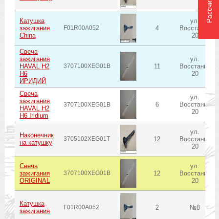
Катушка
ул.
зажигания
F01R00A052
4
Восстания
China
20
Свеча
зажигания
ул.
HAVAL H2
3707100XEG01B
11
Восстания
H6
20
ИРИДИЙ
Свеча
ул.
зажигания
6
Восстания
3707100XEG01B
HAVAL H2
20
H6 Iridium
ул.
Наконечник
3705102XEG01T
12
Восстания
на катушку
20
Свеча
ул.
зажигания
3707100XEG01B
12
Восстания
ORIGINAL
20
Катушка
F01R00A052
2
№8
зажигания