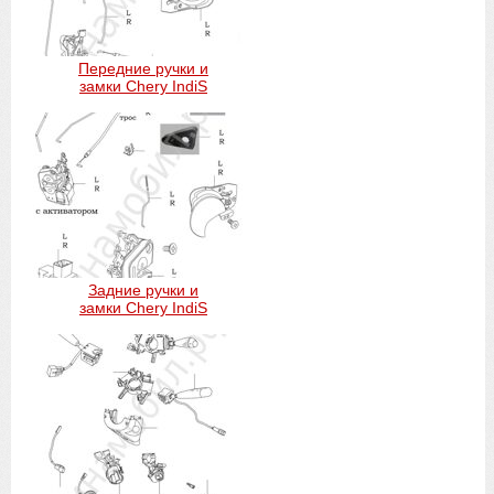
Передние ручки и
замки Chery IndiS
Задние ручки и
замки Chery IndiS