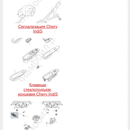
Сигнализация Chery
IndiS
Клавиши
стеклоподъем,
концевик Chery IndiS