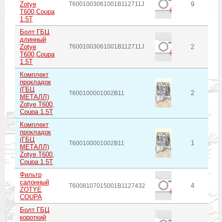
Zotye
T6001003061001B112711J
9
T600,Coupa
1.5T
Болт ГБЦ
длинный
Zotye
T6001003061001B112711J
2
T600,Coupa
1.5T
Комплект
прокладок
(ГБЦ
2
T600100001002B11
МЕТАЛЛ)
Zotye T600,
Coupa 1.5T
Комплект
прокладок
(ГБЦ
1
T600100001002B11
МЕТАЛЛ)
Zotye T600,
Coupa 1.5T
Фильтр
салонный
4
T6008107015001B1127432
ZOTYE
COUPA
Болт ГБЦ
короткий