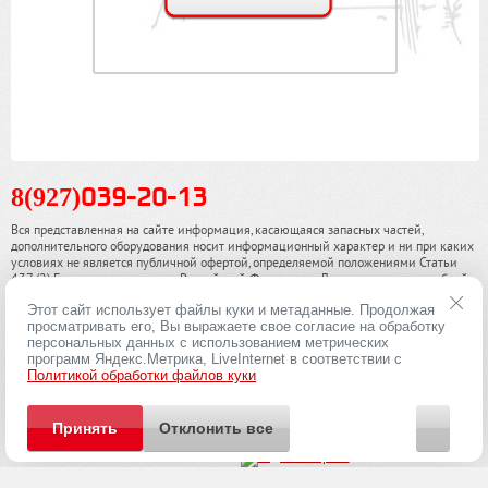
8(927)
039-20-13
Вся представленная на сайте информация, касающаяся запасных частей,
дополнительного оборудования носит информационный характер и ни при каких
условиях не является публичной офертой, определяемой положениями Статьи
437 (2) Гражданского кодекса Российской Федерации. Для получения подробной
информации, пожалуйста, обращайтесь к нашим специалистам. чинамобил.рф ©
Этот сайт использует файлы куки и метаданные. Продолжая
2013-2026. Все права охраняются законом.
просматривать его, Вы выражаете свое согласие на обработку
персональных данных с использованием метрических
Политика конфиденциальности
программ Яндекс.Метрика, LiveInternet в соответствии с
Политикой обработки файлов куки
Принять
Отклонить все