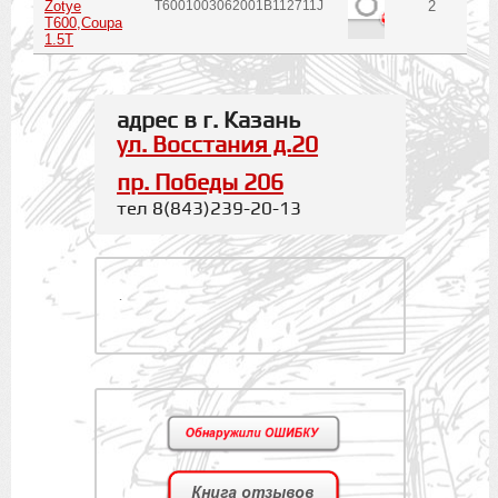
Zotye
T6001003062001B112711J
2
T600,Coupa
1.5T
адрес в г. Казань
ул. Восстания д.20
пр. Победы 206
тел 8(843)239-20-13
.