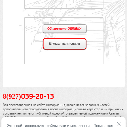
8(927)
039-20-13
Вся представленная на сайте информация, касающаяся запасных частей,
дополнительного оборудования носит информационный характер и ни при каких
условиях не является публичной офертой, определяемой положениями Статьи
437 (2) Гражданского кодекса Российской Федерации. Для получения подробной
информации, пожалуйста, обращайтесь к нашим специалистам. чинамобил.рф ©
Этот сайт использует файлы куки и метаданные. Продолжая
2013-2026. Все права охраняются законом.