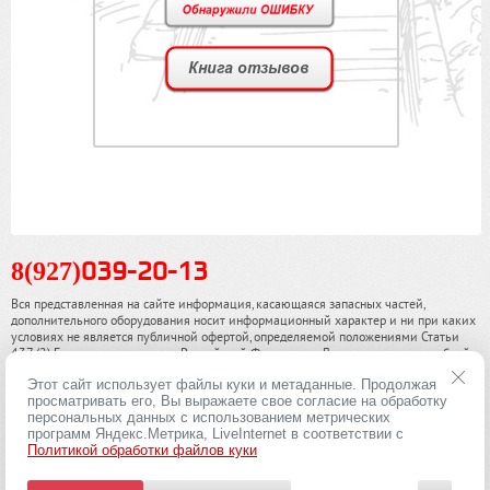
8(927)
039-20-13
Вся представленная на сайте информация, касающаяся запасных частей,
дополнительного оборудования носит информационный характер и ни при каких
условиях не является публичной офертой, определяемой положениями Статьи
437 (2) Гражданского кодекса Российской Федерации. Для получения подробной
информации, пожалуйста, обращайтесь к нашим специалистам. чинамобил.рф ©
Этот сайт использует файлы куки и метаданные. Продолжая
2013-2026. Все права охраняются законом.
просматривать его, Вы выражаете свое согласие на обработку
персональных данных с использованием метрических
Политика конфиденциальности
программ Яндекс.Метрика, LiveInternet в соответствии с
Политикой обработки файлов куки