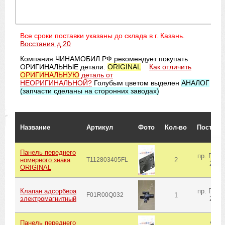
Все сроки поставки указаны до склада в г. Казань.
Восстания д 20
Компания ЧИНАМОБИЛ.РФ рекомендует покупать
ОРИГИНАЛЬНЫЕ детали.
ORIGINAL
Как отличить
ОРИГИНАЛЬНУЮ
деталь от
НЕОРИГИНАЛЬНОЙ?
Голубым цветом выделен
АНАЛОГ
(запчасти сделаны на сторонних заводах)
Название
Артикул
Фото
Кол-во
Поставщ
Панель переднего
пр. Поб
номерного знака
T112803405FL
2
206
ORIGINAL
Клапан адсорбера
пр. Поб
F01R00Q032
1
электромагнитный
206
Панель переднего
ул.