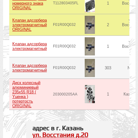
номерного знака
T112803405FL
1
Восстан
ORIGINAL
20
Клапан адсорбера
ул.
электромагнитный
F01R00Q032
2
Восстан
ORIGINAL
20
ул.
Клапан адсорбера
F01R00Q032
1
Восстан
электромагнитный
20
Клапан адсорбера
F01R00Q032
303
№12
электромагнитный
Диск колесный
алюминиевый
235x55 R18 (
1
Казань 
203000205AA
Yценка )
потертость
ORIGINAL
адрес в г. Казань
ул. Восстания д.20