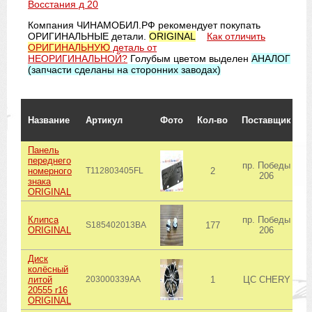
Восстания д 20
Компания ЧИНАМОБИЛ.РФ рекомендует покупать
ОРИГИНАЛЬНЫЕ детали.
ORIGINAL
Как отличить
ОРИГИНАЛЬНУЮ
деталь от
НЕОРИГИНАЛЬНОЙ?
Голубым цветом выделен
АНАЛОГ
(запчасти сделаны на сторонних заводах)
С
Название
Артикул
Фото
Кол-во
Поставщик
о
Панель
переднего
пр. Победы
номерного
T112803405FL
2
206
знака
ORIGINAL
Клипса
пр. Победы
S185402013BA
177
ORIGINAL
206
Диск
колёсный
литой
203000339AA
1
ЦС CHERY
20555 r16
ORIGINAL