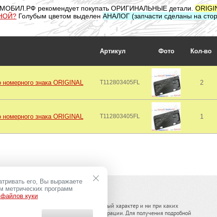
МОБИЛ.РФ рекомендует покупать ОРИГИНАЛЬНЫЕ детали.
ORIGI
НОЙ?
Голубым цветом выделен
АНАЛОГ (запчасти сделаны на стор
Артикул
Фото
Кол-во
о номерного знака ORIGINAL
T112803405FL
2
о номерного знака ORIGINAL
T112803405FL
1
атривать его, Вы выражаете
ем метрических программ
 файлов куки
ельного оборудования носит информационный характер и ни при каких
(2) Гражданского кодекса Российской Федерации. Для получения подробной