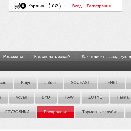
0
Корзина
0
Вход
Регистрация
Реквизиты
Как сделать заказ?
Как отличить заводскую 
coo
Kaiyi
Jetour
SOUEAST
TENET
g
Voyah
BYD
FАW
ZOTYE
Hаimа
ГРУЗОВИКИ
Распродажа
Тормозные трубки