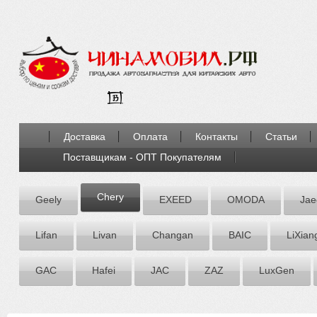
Доставка
Оплата
Контакты
Статьи
Поставщикам - ОПТ Покупателям
Chery
Geely
EXEED
OMODA
Jae
Lifan
Livan
Chаngаn
BAIC
LiXian
GAC
Hafei
JAC
ZАZ
LuxGen