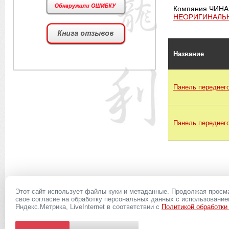
Компания ЧИНА
НЕОРИГИНАЛЬ
Название
Панель переднег
Панель переднег
Этот сайт использует файлы куки и метаданные. Продолжая просм
свое согласие на обработку персональных данных с использовани
8(927)
039-20-13
Яндекс.Метрика, LiveInternet в соответствии с
Политикой обработки
Вся представленная на сайте информация, касающаяся запасных частей, дополнит
условиях не является публичной офертой, определяемой положениями Статьи 437 