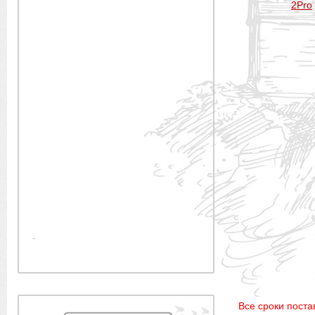
2Pro
.
Все сроки постав