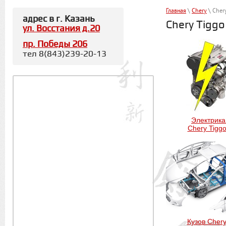
Главная
\
Chery
\ Chery
адрес в г. Казань
Chery Tiggo
ул. Восстания д.20
пр. Победы 206
тел 8(843)239-20-13
Электрик
Chery Tiggo
Кузов Chery